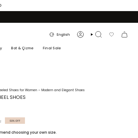
O
LANGUAGE
English
Account
Search
Favorilerim
ry
Bot & Çizme
Final Sale
Heeled Shoes for Women – Modern and Elegant Shoes
HEEL SHOES
L
50%
OFF
ommend choosing your own size.