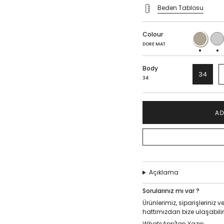
Beden Tablosu
Colour
DORE
COPP
MAT
MAT
DORE MAT
Body
34
34
AD
Açıklama
Sorularınız mı var ?
Ürünlerimiz, siparişlerini
hattımızdan bize ulaşabilir
WhatsApp'tan Yazın