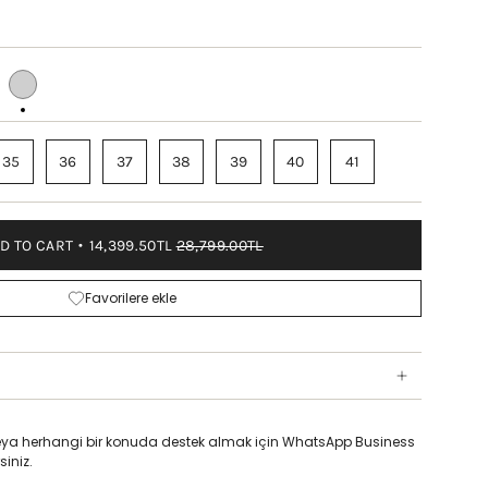
ER
LAME
MAT
35
36
37
38
39
40
41
D TO CART
14,399.50TL
28,799.00TL
Favorilere ekle
z veya herhangi bir konuda destek almak için WhatsApp Business
siniz.