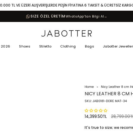
10.000 TL VE ÜZERİ ALIŞVERİŞLERDE PEŞİN FİYATINA 6 TAKSİT & ÜCRETSİZ KARG
SIZE ÖZEL ÜRETİM
WhatsApp’tan Bilgi Al
→
 2026
Shoes
Stiletto
Clothing
Bags
Jabotter Jewelle
Home
Nicy Leather 8 cm 
NICY LEATHER 8 CM 
SKU: JAB0181-DORE MAT-34
Regular
14,399.50TL
28,799.00T
price
It's true to size; we rec