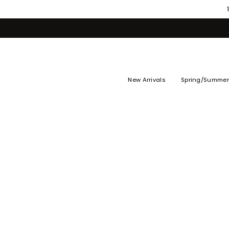
Skip
to
content
New Arrivals
Spring/Summer