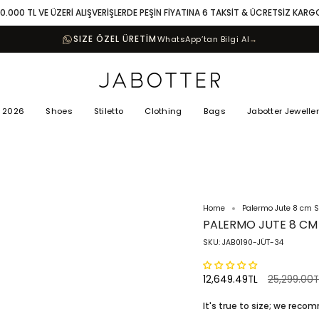
10.000 TL VE ÜZERİ ALIŞVERİŞLERDE PEŞİN FİYATINA 6 TAKSİT & ÜCRETSİZ KARG
SIZE ÖZEL ÜRETİM
WhatsApp’tan Bilgi Al
→
 2026
Shoes
Stiletto
Clothing
Bags
Jabotter Jewelle
Home
Palermo Jute 8 cm S
PALERMO JUTE 8 CM
SKU: JAB0190-JÜT-34
Regular
12,649.49TL
25,299.00T
price
It's true to size; we rec