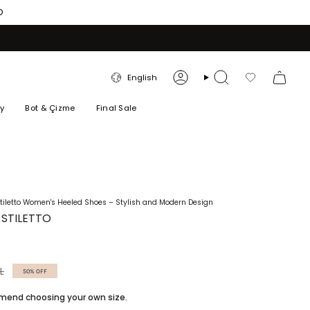
O
LANGUAGE
English
Account
Search
Favorilerim
ry
Bot & Çizme
Final Sale
tiletto Women's Heeled Shoes – Stylish and Modern Design
 STILETTO
L
50%
OFF
ommend choosing your own size.