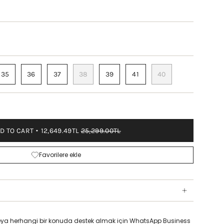
35
36
37
38
39
41
40
D TO CART
12,649.49TL
25,299.00TL
Favorilere ekle
z veya herhangi bir konuda destek almak için WhatsApp Business