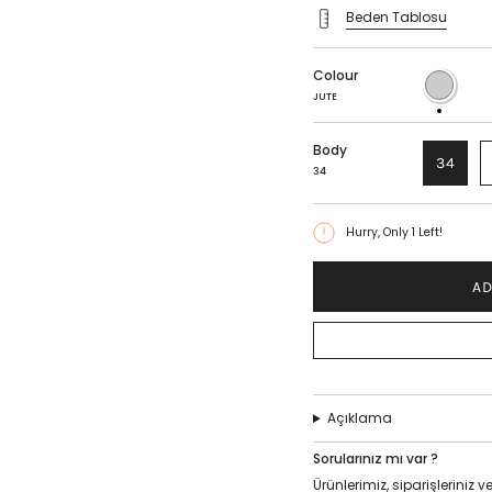
Beden Tablosu
Colour
JUTE
JUTE
Body
34
34
Hurry, Only
1
Left!
AD
Açıklama
Sorularınız mı var ?
Ürünlerimiz, siparişlerini