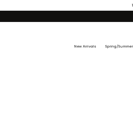
Skip
to
content
New Arrivals
Spring/Summer