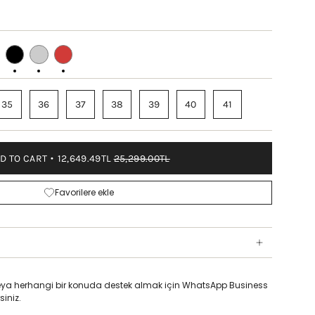
MEL
BLACK
BORDEAUX
RED
35
36
37
38
39
40
41
D TO CART
12,649.49TL
25,299.00TL
Favorilere ekle
z veya herhangi bir konuda destek almak için WhatsApp Business
siniz.