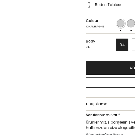
Beden Tablosu
Colour
CHAMPAGNE
CARA
CHAMPAGNE
Body
34
34
AD
Açıklama
Sorularınız mı var ?
Ürünlerimiz, siparişlerini
hattımızdan bize ulaşabilir
WhatsApp'tan Yazın