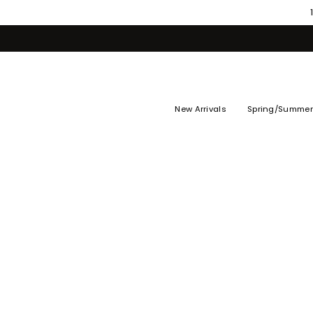
Skip
to
content
New Arrivals
Spring/Summer