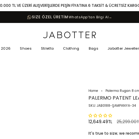
10.000 TL VE ÜZERİ ALIŞVERİŞLERDE PEŞİN FİYATINA 6 TAKSİT & ÜCRETSİZ KARG
SIZE ÖZEL ÜRETİM
WhatsApp’tan Bilgi Al
→
 2026
Shoes
Stiletto
Clothing
Bags
Jabotter Jewelle
Home
Palermo Rugan 8 cm 
PALERMO PATENT LE
SKU: JAB0188-ŞAMPANYA-34
Regular
12,649.49TL
25,299.00T
price
It's true to size; we rec