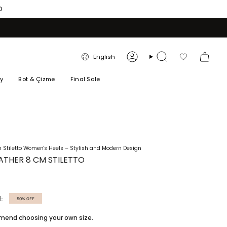
O
LANGUAGE
English
Account
Search
Favorilerim
ry
Bot & Çizme
Final Sale
Stiletto Women's Heels – Stylish and Modern Design
ATHER 8 CM STILETTO
L
50%
OFF
ommend choosing your own size.