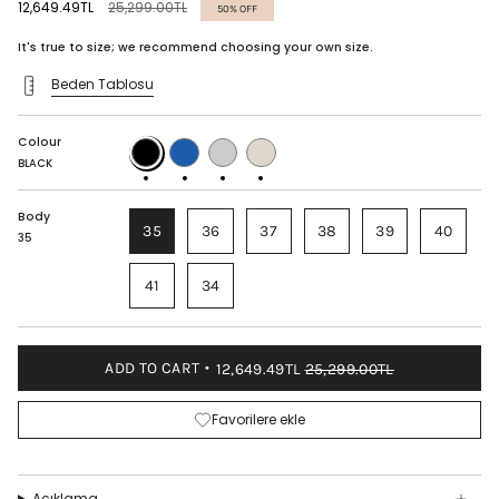
Regular
12,649.49TL
25,299.00TL
50%
OFF
price
It's true to size; we recommend choosing your own size.
Beden Tablosu
Colour
BLACK
BLUE
BORDEAUX
CREAM
BLACK
Body
35
36
37
38
39
40
35
41
34
ADD TO CART
12,649.49TL
25,299.00TL
Favorilere ekle
Açıklama