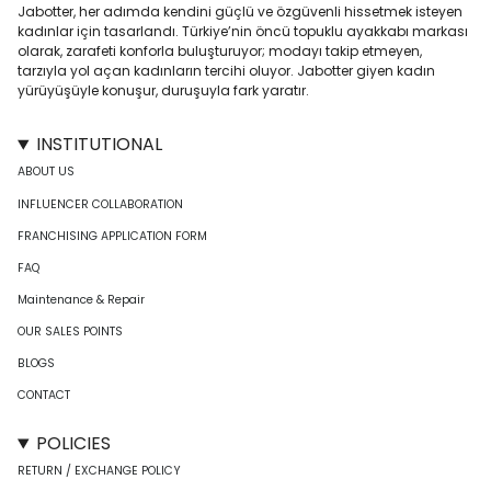
Jabotter, her adımda kendini güçlü ve özgüvenli hissetmek isteyen
kadınlar için tasarlandı. Türkiye’nin öncü topuklu ayakkabı markası
olarak, zarafeti konforla buluşturuyor; modayı takip etmeyen,
tarzıyla yol açan kadınların tercihi oluyor. Jabotter giyen kadın
yürüyüşüyle konuşur, duruşuyla fark yaratır.
INSTITUTIONAL
ABOUT US
INFLUENCER COLLABORATION
FRANCHISING APPLICATION FORM
FAQ
Maintenance & Repair
OUR SALES POINTS
BLOGS
CONTACT
POLICIES
RETURN / EXCHANGE POLICY