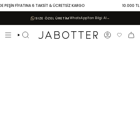
Skip
E PEŞİN FİYATINA 6 TAKSİT & ÜCRETSİZ KARGO
10.000 TL V
to
content
SIZE ÖZEL ÜRETİM
WhatsApp’tan Bilgi Al
→
Search
Account
Favoriler