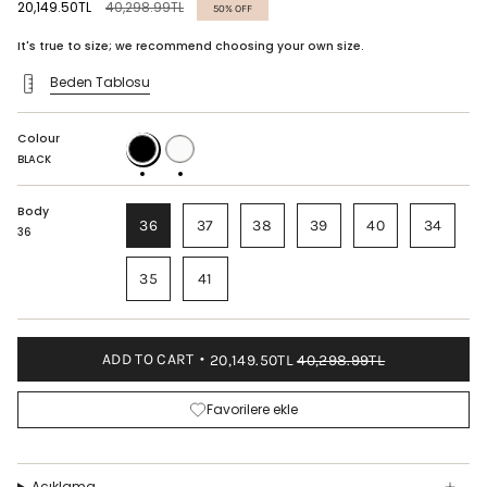
Regular
20,149.50TL
40,298.99TL
50%
OFF
price
It's true to size; we recommend choosing your own size.
Beden Tablosu
Colour
BLACK
WHITE
BLACK
Body
36
37
38
39
40
34
36
35
41
ADD TO CART
20,149.50TL
40,298.99TL
Favorilere ekle
Açıklama