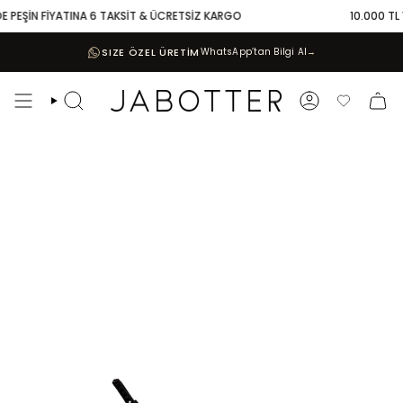
Skip
 PEŞİN FİYATINA 6 TAKSİT & ÜCRETSİZ KARGO
10.000 TL VE
to
content
SIZE ÖZEL ÜRETİM
WhatsApp’tan Bilgi Al
→
Search
Account
Favoriler