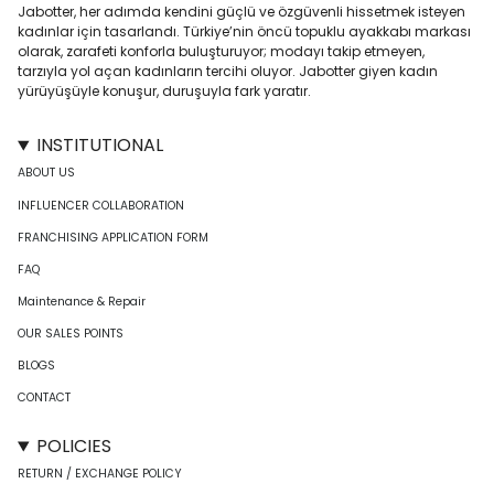
Jabotter, her adımda kendini güçlü ve özgüvenli hissetmek isteyen
kadınlar için tasarlandı. Türkiye’nin öncü topuklu ayakkabı markası
olarak, zarafeti konforla buluşturuyor; modayı takip etmeyen,
tarzıyla yol açan kadınların tercihi oluyor. Jabotter giyen kadın
yürüyüşüyle konuşur, duruşuyla fark yaratır.
INSTITUTIONAL
ABOUT US
INFLUENCER COLLABORATION
FRANCHISING APPLICATION FORM
FAQ
Maintenance & Repair
OUR SALES POINTS
BLOGS
CONTACT
POLICIES
RETURN / EXCHANGE POLICY