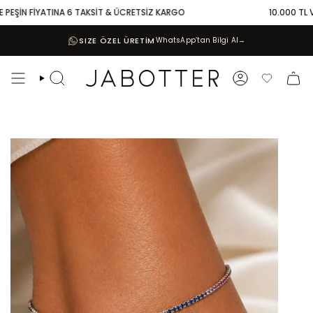
Skip
EŞİN FİYATINA 6 TAKSİT & ÜCRETSİZ KARGO
10.000 TL VE Ü
to
content
SIZE ÖZEL ÜRETİM
WhatsApp’tan Bilgi Al
→
Search
Account
Favoriler