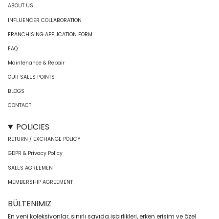
ABOUT US
INFLUENCER COLLABORATION
FRANCHISING APPLICATION FORM
FAQ
Maintenance & Repair
OUR SALES POINTS
BLOGS
CONTACT
POLICIES
RETURN / EXCHANGE POLICY
GDPR & Privacy Policy
SALES AGREEMENT
MEMBERSHIP AGREEMENT
BÜLTENIMIZ
En yeni koleksiyonlar, sınırlı sayıda işbirlikleri, erken erişim ve özel