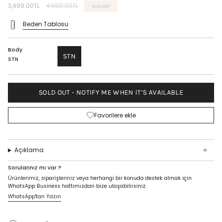
Regular
3,499.00TL
4,999.00TL
30%
OFF
price
Beden Tablosu
Body
STN
STN
SOLD OUT - NOTIFY ME WHEN IT’S AVAILABLE
Favorilere ekle
Açıklama
Sorularınız mı var ?
Ürünlerimiz, siparişleriniz veya herhangi bir konuda destek almak için
WhatsApp Business hattımızdan bize ulaşabilirsiniz.
WhatsApp'tan Yazın