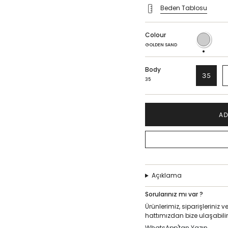
Beden Tablosu
Colour
GOLDEN
SAND
GOLDEN SAND
Body
35
35
AD
Açıklama
Sorularınız mı var ?
Ürünlerimiz, siparişlerini
hattımızdan bize ulaşabilir
WhatsApp'tan Yazın