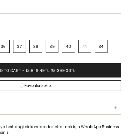
36
37
38
39
40
41
34
D TO CART
12,649.49TL
25,299.00TL
Favorilere ekle
z veya herhangi bir konuda destek almak için WhatsApp Business
siniz.