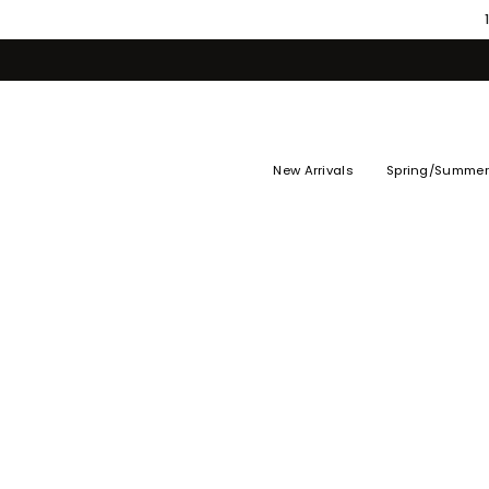
Skip
to
content
New Arrivals
Spring/Summer