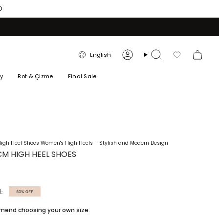
O
LANGUAGE
English
Account
Search
Favorilerim
ry
Bot & Çizme
Final Sale
igh Heel Shoes Women's High Heels – Stylish and Modern Design
CM HIGH HEEL SHOES
L
50%
OFF
ommend choosing your own size.