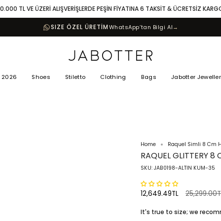
10.000 TL VE ÜZERİ ALIŞVERİŞLERDE PEŞİN FİYATINA 6 TAKSİT & ÜCRETSİZ KARG
SIZE ÖZEL ÜRETİM
WhatsApp’tan Bilgi Al
→
 2026
Shoes
Stiletto
Clothing
Bags
Jabotter Jewelle
Home
Raquel Simli 8 Cm H
RAQUEL GLITTERY 8 
SKU: JAB0198-ALTIN KUM-35
Regular
12,649.49TL
25,299.00T
price
It's true to size; we rec