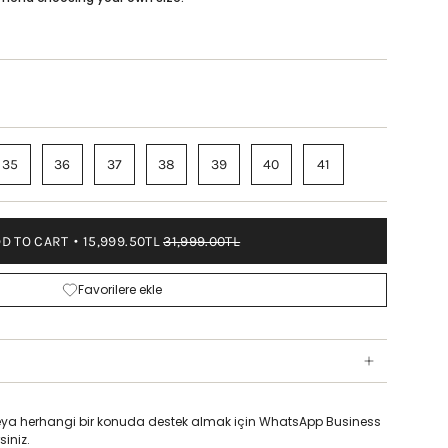
35
36
37
38
39
40
41
D TO CART
15,999.50TL
31,999.00TL
Favorilere ekle
z veya herhangi bir konuda destek almak için WhatsApp Business
siniz.