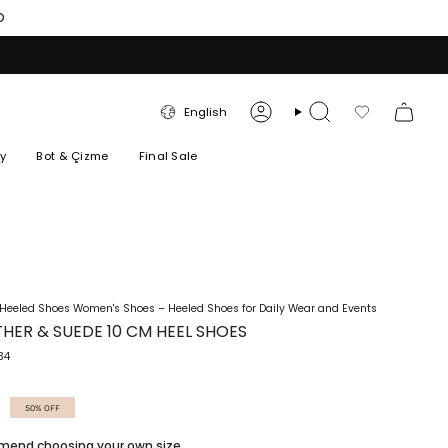
O
LANGUAGE
English
Account
Search
Favorilerim
ry
Bot & Çizme
Final Sale
Heeled Shoes Women's Shoes – Heeled Shoes for Daily Wear and Events
THER & SUEDE 10 CM HEEL SHOES
34
50%
OFF
ommend choosing your own size.