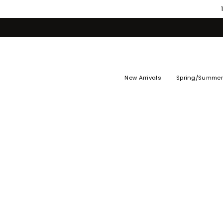
Skip
to
content
New Arrivals
Spring/Summer