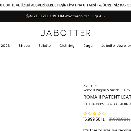
10.000 TL VE ÜZERİ ALIŞVERİŞLERDE PEŞİN FİYATINA 6 TAKSİT & ÜCRETSİZ KARG
SIZE ÖZEL ÜRETİM
WhatsApp’tan Bilgi Al
→
 2026
Shoes
Stiletto
Clothing
Bags
Jabotter Jewelle
Home
Roma II Rugan & Suede 10 Cm 
ROMA II PATENT LEA
SKU: JAB0327-BORDO - ALTIN-
Regular
15,999.50TL
31,999.00TL
price
It's true to size; we rec