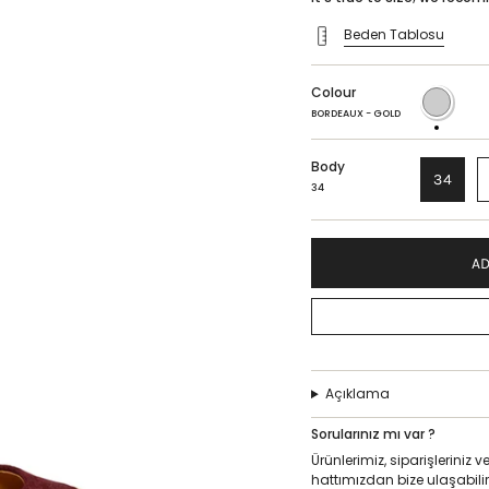
Beden Tablosu
Colour
BORDEAUX
-
BORDEAUX - GOLD
GOLD
Body
34
34
AD
Açıklama
Sorularınız mı var ?
Ürünlerimiz, siparişlerini
hattımızdan bize ulaşabilir