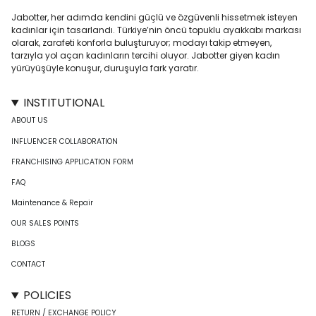
Jabotter, her adımda kendini güçlü ve özgüvenli hissetmek isteyen
kadınlar için tasarlandı. Türkiye’nin öncü topuklu ayakkabı markası
olarak, zarafeti konforla buluşturuyor; modayı takip etmeyen,
tarzıyla yol açan kadınların tercihi oluyor. Jabotter giyen kadın
yürüyüşüyle konuşur, duruşuyla fark yaratır.
INSTITUTIONAL
ABOUT US
INFLUENCER COLLABORATION
FRANCHISING APPLICATION FORM
FAQ
Maintenance & Repair
OUR SALES POINTS
BLOGS
CONTACT
POLICIES
RETURN / EXCHANGE POLICY