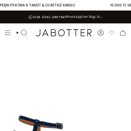
Skip
EŞİN FİYATINA 6 TAKSİT & ÜCRETSİZ KARGO
10.000 TL VE Ü
to
content
SIZE ÖZEL ÜRETİM
WhatsApp’tan Bilgi Al
→
Search
Account
Favoriler