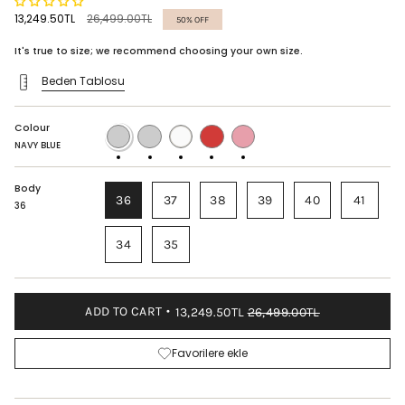
Regular
13,249.50TL
26,499.00TL
50%
OFF
price
It's true to size; we recommend choosing your own size.
Beden Tablosu
Colour
NAVY
BORDEAUX
WHITE
RED
PINK
BLUE
NAVY BLUE
Body
36
37
38
39
40
41
36
34
35
ADD TO CART
13,249.50TL
26,499.00TL
Favorilere ekle