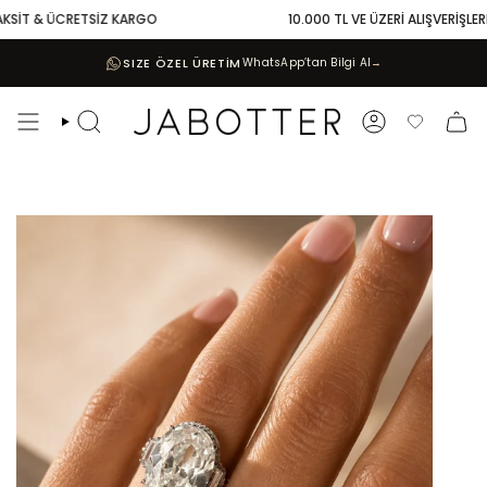
Skip
SİT & ÜCRETSİZ KARGO
10.000 TL VE ÜZERİ ALIŞVERİŞLERDE
to
content
SIZE ÖZEL ÜRETİM
WhatsApp’tan Bilgi Al
→
Search
Account
Favoriler