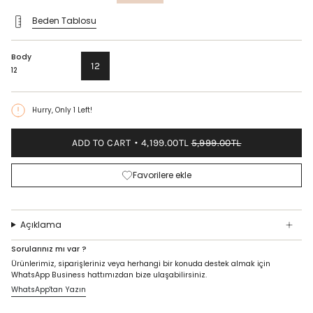
price
Beden Tablosu
Body
12
12
Hurry, Only
1
Left!
ADD TO CART
4,199.00TL
5,999.00TL
Favorilere ekle
Açıklama
Sorularınız mı var ?
Ürünlerimiz, siparişleriniz veya herhangi bir konuda destek almak için
WhatsApp Business hattımızdan bize ulaşabilirsiniz.
WhatsApp'tan Yazın