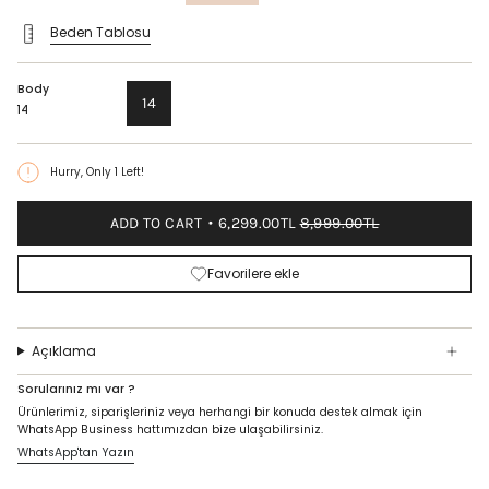
price
Beden Tablosu
Body
14
14
Hurry, Only
1
Left!
ADD TO CART
6,299.00TL
8,999.00TL
Favorilere ekle
Açıklama
Sorularınız mı var ?
Ürünlerimiz, siparişleriniz veya herhangi bir konuda destek almak için
WhatsApp Business hattımızdan bize ulaşabilirsiniz.
WhatsApp'tan Yazın