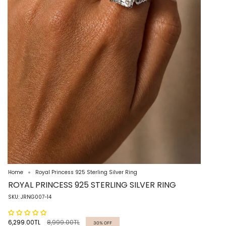
Home
Royal Princess 925 Sterling Silver Ring
ROYAL PRINCESS 925 STERLING SILVER RING
SKU: JRNG007-14
Regular
6,299.00TL
8,999.00TL
30%
OFF