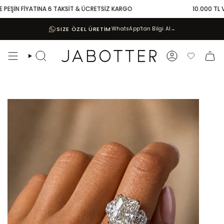
Skip
PEŞİN FİYATINA 6 TAKSİT & ÜCRETSİZ KARGO
10.000 TL VE Ü
to
content
SIZE ÖZEL ÜRETİM
WhatsApp’tan Bilgi Al
→
Search
Account
Favoriler