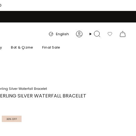
O
LANGUAGE
English
Account
Search
Favorilerim
ry
Bot & Çizme
Final Sale
rling Silver Waterfall Bracelet
TERLING SILVER WATERFALL BRACELET
30%
OFF