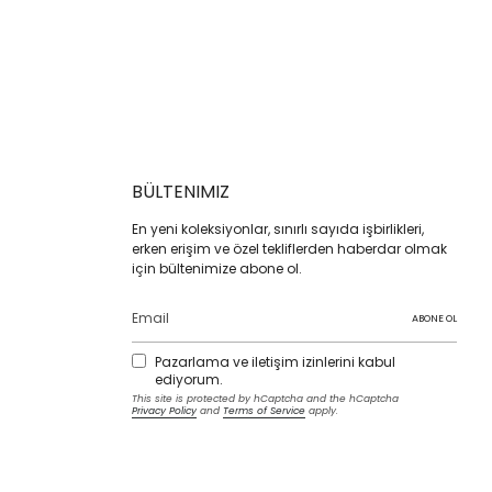
BÜLTENIMIZ
En yeni koleksiyonlar, sınırlı sayıda işbirlikleri,
erken erişim ve özel tekliflerden haberdar olmak
için bültenimize abone ol.
ABONE OL
Pazarlama ve iletişim izinlerini kabul
ediyorum.
This site is protected by hCaptcha and the hCaptcha
Privacy Policy
and
Terms of Service
apply.