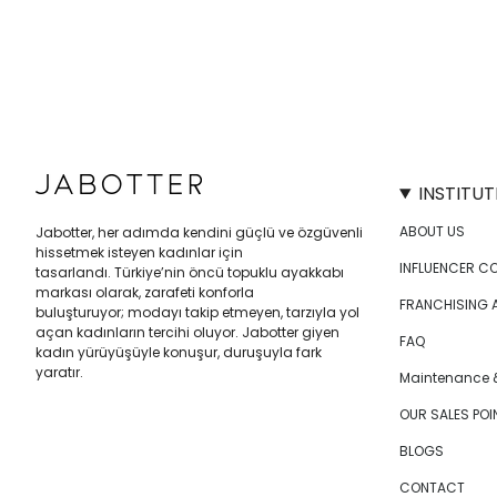
INSTITUT
ABOUT US
Jabotter, her adımda kendini güçlü ve özgüvenli
hissetmek isteyen kadınlar için
INFLUENCER C
tasarlandı. Türkiye’nin öncü topuklu ayakkabı
markası olarak, zarafeti konforla
FRANCHISING 
buluşturuyor; modayı takip etmeyen, tarzıyla yol
açan kadınların tercihi oluyor. Jabotter giyen
FAQ
kadın yürüyüşüyle konuşur, duruşuyla fark
yaratır.
Maintenance &
OUR SALES POI
BLOGS
CONTACT