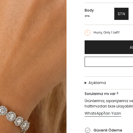
Body
STN
STN
Hurry, Only
1
Left!
A
Açıklama
Sorularınız mı var ?
Ürünlerimiz, siparişlerini
hattımızdan bize ulaşabilir
WhatsApp'tan Yazın
Güvenli Ödeme