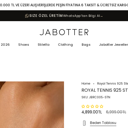
10.000 TL VE ÜZERİ ALIŞVERİŞLERDE PEŞİN FİYATINA 6 TAKSİT & ÜCRETSİZ KARG
SIZE ÖZEL ÜRETİM
WhatsApp’tan Bilgi Al
→
 2026
Shoes
Stiletto
Clothing
Bags
Jabotter Jewelle
Home
Royal Tennis 925 Ste
ROYAL TENNIS 925 S
SKU: JBRC005-STN
Regular
4,899.00TL
6,999.00TL
price
Beden Tablosu