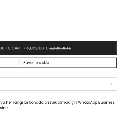
DD TO CART
4,899.00TL
6,999.00TL
Favorilere ekle
z veya herhangi bir konuda destek almak için WhatsApp Business
siniz.