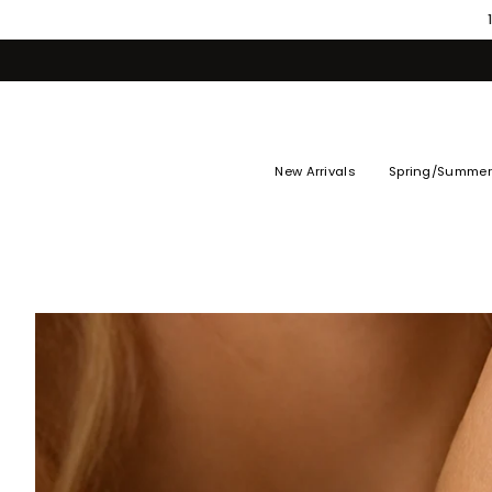
Skip
to
content
New Arrivals
Spring/Summer