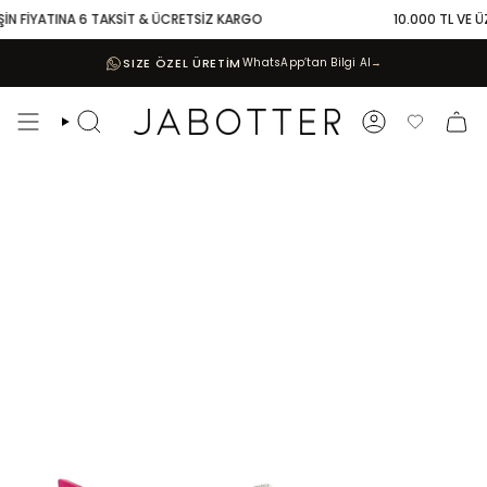
Skip
İN FİYATINA 6 TAKSİT & ÜCRETSİZ KARGO
10.000 TL VE ÜZE
to
content
SIZE ÖZEL ÜRETİM
WhatsApp’tan Bilgi Al
→
Search
Account
Favoriler