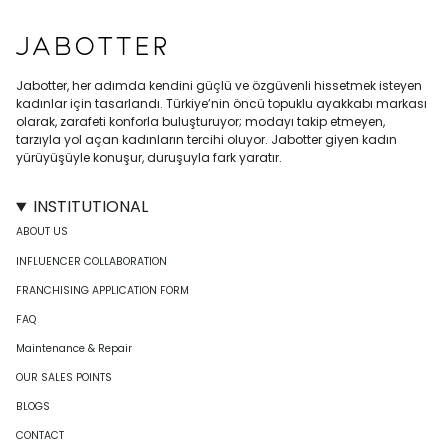
Jabotter, her adımda kendini güçlü ve özgüvenli hissetmek isteyen
kadınlar için tasarlandı. Türkiye’nin öncü topuklu ayakkabı markası
olarak, zarafeti konforla buluşturuyor; modayı takip etmeyen,
tarzıyla yol açan kadınların tercihi oluyor. Jabotter giyen kadın
yürüyüşüyle konuşur, duruşuyla fark yaratır.
INSTITUTIONAL
ABOUT US
INFLUENCER COLLABORATION
FRANCHISING APPLICATION FORM
FAQ
Maintenance & Repair
OUR SALES POINTS
BLOGS
CONTACT