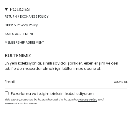
POLICIES
RETURN / EXCHANGE POLICY
GDPR & Privacy Policy
SALES AGREEMENT
MEMBERSHIP AGREEMENT
BÜLTENIMIZ
En yeni koleksiyonlar, sınırlı sayıda işbirlikleri, erken erişim ve özel
tekliflerden haberdar olmak için bültenimize abone ol.
ABONE OL
Pazarlama ve iletişim izinlerini kabul ediyorum.
This site is protected by hCaptcha and the hCaptcha
Privacy Policy
and
Terms of Service
apply.
I
F
T
T
P
Y
L
n
a
w
i
i
o
i
s
c
i
k
n
u
n
t
e
t
T
t
T
k