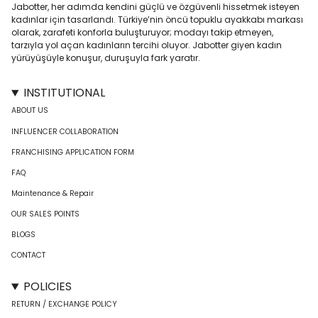
Jabotter, her adımda kendini güçlü ve özgüvenli hissetmek isteyen
kadınlar için tasarlandı. Türkiye’nin öncü topuklu ayakkabı markası
olarak, zarafeti konforla buluşturuyor; modayı takip etmeyen,
tarzıyla yol açan kadınların tercihi oluyor. Jabotter giyen kadın
yürüyüşüyle konuşur, duruşuyla fark yaratır.
INSTITUTIONAL
ABOUT US
INFLUENCER COLLABORATION
FRANCHISING APPLICATION FORM
FAQ
Maintenance & Repair
OUR SALES POINTS
BLOGS
CONTACT
POLICIES
RETURN / EXCHANGE POLICY