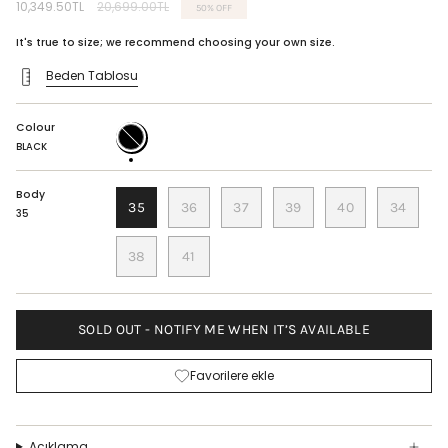
Regular
10,349.50TL
20,699.00TL
50%
OFF
price
It's true to size; we recommend choosing your own size.
Beden Tablosu
Colour
BLACK
BLACK
Body
35
36
37
39
40
34
35
38
41
SOLD OUT - NOTIFY ME WHEN IT’S AVAILABLE
Favorilere ekle
Açıklama