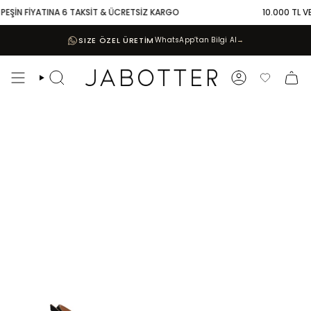
Skip
PEŞİN FİYATINA 6 TAKSİT & ÜCRETSİZ KARGO
10.000 TL VE Ü
to
content
SIZE ÖZEL ÜRETİM
WhatsApp’tan Bilgi Al
→
Search
Account
Favoriler