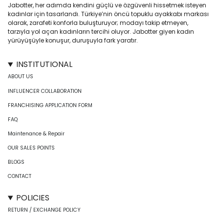
Jabotter, her adımda kendini güçlü ve özgüvenli hissetmek isteyen
kadınlar için tasarlandı. Türkiye’nin öncü topuklu ayakkabı markası
olarak, zarafeti konforla buluşturuyor; modayı takip etmeyen,
tarzıyla yol açan kadınların tercihi oluyor. Jabotter giyen kadın
yürüyüşüyle konuşur, duruşuyla fark yaratır.
INSTITUTIONAL
ABOUT US
INFLUENCER COLLABORATION
FRANCHISING APPLICATION FORM
FAQ
Maintenance & Repair
OUR SALES POINTS
BLOGS
CONTACT
POLICIES
RETURN / EXCHANGE POLICY