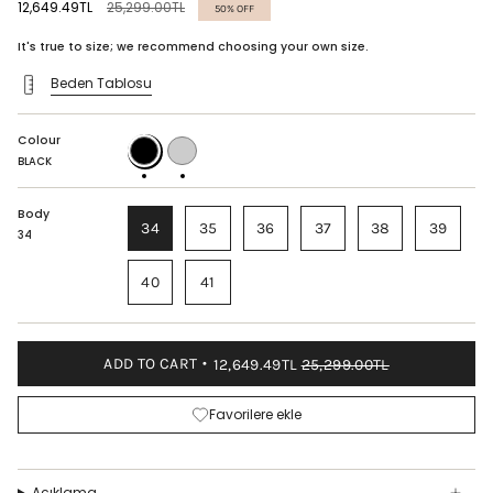
Regular
12,649.49TL
25,299.00TL
50%
OFF
price
It's true to size; we recommend choosing your own size.
Beden Tablosu
Colour
BLACK
BORDEAUX
BLACK
Body
34
35
36
37
38
39
34
40
41
ADD TO CART
12,649.49TL
25,299.00TL
Favorilere ekle
Açıklama