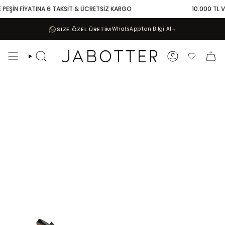
Skip
PEŞİN FİYATINA 6 TAKSİT & ÜCRETSİZ KARGO
10.000 TL VE 
to
content
SIZE ÖZEL ÜRETİM
WhatsApp’tan Bilgi Al
→
Search
Account
Favoriler