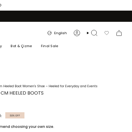
O
LANGUAGE
English
Account
Search
Favorilerim
ry
Bot & Çizme
Final Sale
cm Heeled Boot Women's Shoe – Heeled for Everyday and Events
0 CM HEELED BOOTS
L
50%
OFF
ommend choosing your own size.