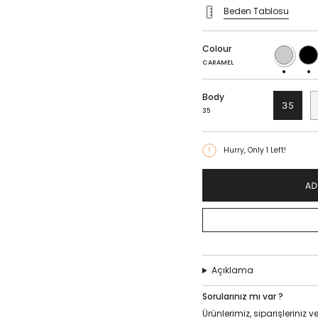
Beden Tablosu
Colour
CARAMEL
BLAC
CARAMEL
Body
35
35
Hurry, Only
1
Left!
AD
Açıklama
Sorularınız mı var ?
Ürünlerimiz, siparişlerini