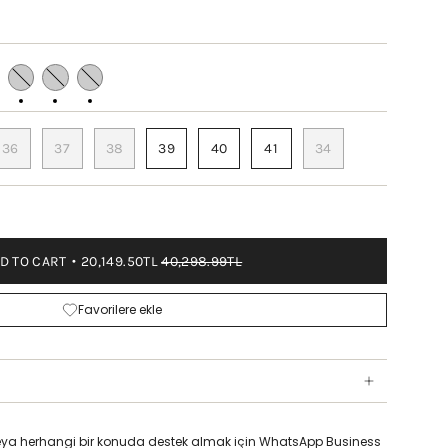
K
BITTER
BLACK
TAN
COFFEE
PATTERN
PATTERN
36
37
38
39
40
41
34
D TO CART
20,149.50TL
40,298.99TL
Favorilere ekle
z veya herhangi bir konuda destek almak için WhatsApp Business