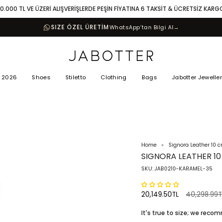
10.000 TL VE ÜZERİ ALIŞVERİŞLERDE PEŞİN FİYATINA 6 TAKSİT & ÜCRETSİZ KARG
SIZE ÖZEL ÜRETİM
WhatsApp’tan Bilgi Al
→
 2026
Shoes
Stiletto
Clothing
Bags
Jabotter Jewelle
Home
Signora Leather 10 
SIGNORA LEATHER 1
SKU: JAB0210-KARAMEL-35
Regular
20,149.50TL
40,298.99T
price
It's true to size; we rec