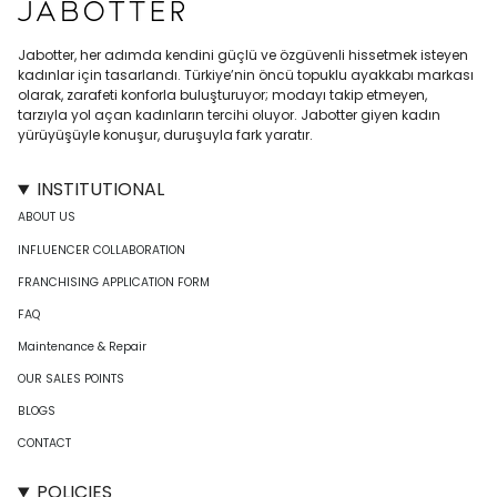
Jabotter, her adımda kendini güçlü ve özgüvenli hissetmek isteyen
kadınlar için tasarlandı. Türkiye’nin öncü topuklu ayakkabı markası
olarak, zarafeti konforla buluşturuyor; modayı takip etmeyen,
tarzıyla yol açan kadınların tercihi oluyor. Jabotter giyen kadın
yürüyüşüyle konuşur, duruşuyla fark yaratır.
INSTITUTIONAL
ABOUT US
INFLUENCER COLLABORATION
FRANCHISING APPLICATION FORM
FAQ
Maintenance & Repair
OUR SALES POINTS
BLOGS
CONTACT
POLICIES