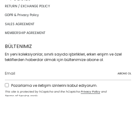
RETURN / EXCHANGE POLICY
GDPR & Privacy Policy
SALES AGREEMENT
MEMBERSHIP AGREEMENT
BÜLTENIMIZ
En yeni koleksiyonlar, sınırlı sayıda işbirlikleri, erken erişim ve özel
tekliflerden haberdar olmak için bültenimize abone ol.
ABONE OL
Pazarlama ve iletişim izinlerini kabul ediyorum.
This site is protected by hCaptcha and the hCaptcha
Privacy Policy
and
Terms of Service
apply.
I
F
T
T
P
Y
L
n
a
w
i
i
o
i
s
c
i
k
n
u
n
t
e
t
T
t
T
k
LANGUAGE
a
b
t
o
e
u
e
g
o
e
k
r
b
d
English