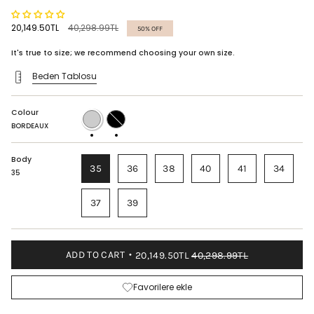
Regular
20,149.50TL
40,298.99TL
50%
OFF
price
It's true to size; we recommend choosing your own size.
Beden Tablosu
Colour
BORDEAUX
BLACK
BORDEAUX
Body
35
36
38
40
41
34
35
37
39
ADD TO CART
20,149.50TL
40,298.99TL
Favorilere ekle