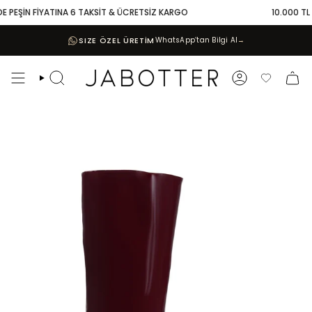
Skip
 PEŞİN FİYATINA 6 TAKSİT & ÜCRETSİZ KARGO
10.000 TL VE
to
content
SIZE ÖZEL ÜRETİM
WhatsApp’tan Bilgi Al
→
Search
Account
Favoriler