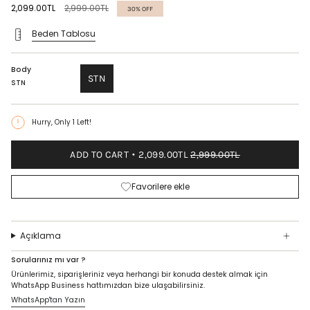
Regular
2,099.00TL
2,999.00TL
30%
OFF
price
Beden Tablosu
Body
STN
STN
Hurry, Only
1
Left!
ADD TO CART
2,099.00TL
2,999.00TL
Favorilere ekle
Açıklama
Sorularınız mı var ?
Ürünlerimiz, siparişleriniz veya herhangi bir konuda destek almak için
WhatsApp Business hattımızdan bize ulaşabilirsiniz.
WhatsApp'tan Yazın