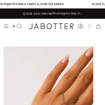
Skip
 PEŞİN FİYATINA 6 TAKSİT & ÜCRETSİZ KARGO
10.000 TL VE
to
content
SIZE ÖZEL ÜRETİM
WhatsApp’tan Bilgi Al
→
Search
Account
Favoriler