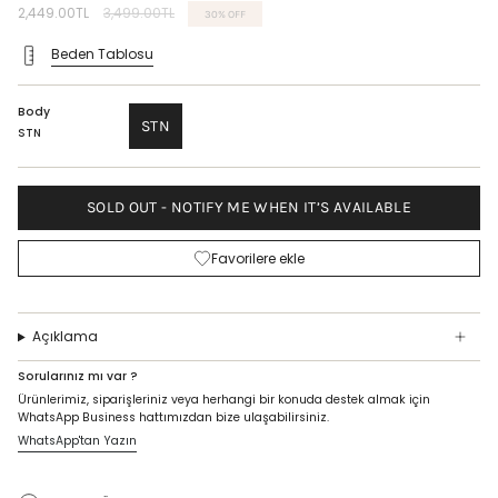
Regular
2,449.00TL
3,499.00TL
30%
OFF
price
Beden Tablosu
Body
STN
STN
SOLD OUT - NOTIFY ME WHEN IT’S AVAILABLE
Favorilere ekle
Açıklama
Sorularınız mı var ?
Ürünlerimiz, siparişleriniz veya herhangi bir konuda destek almak için
WhatsApp Business hattımızdan bize ulaşabilirsiniz.
WhatsApp'tan Yazın