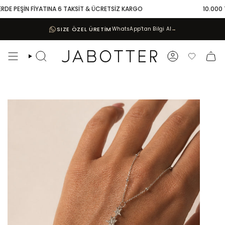
Skip
DE PEŞİN FİYATINA 6 TAKSİT & ÜCRETSİZ KARGO
10.000 TL 
to
content
SIZE ÖZEL ÜRETİM
WhatsApp’tan Bilgi Al
→
Search
Account
Favoriler