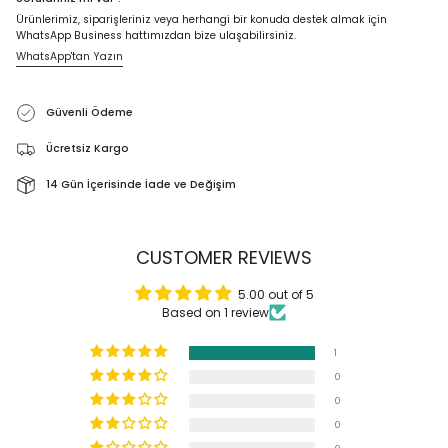
Ürünlerimiz, siparişleriniz veya herhangi bir konuda destek almak için
WhatsApp Business hattımızdan bize ulaşabilirsiniz.
WhatsApp'tan Yazın
Güvenli Ödeme
Ücretsiz Kargo
14 Gün İçerisinde İade ve Değişim
CUSTOMER REVIEWS
5.00 out of 5
Based on 1 review
1
0
0
0