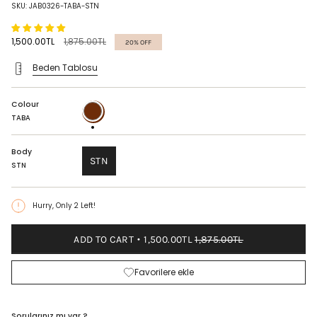
SKU: JAB0326-TABA-STN
Regular
1,500.00TL
1,875.00TL
20%
OFF
price
Beden Tablosu
Colour
TABA
TABA
Body
STN
STN
Hurry, Only
2
Left!
ADD TO CART
1,500.00TL
1,875.00TL
Favorilere ekle
Sorularınız mı var ?