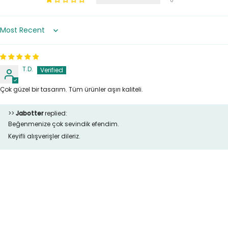
0
Sort by
T.D.
Çok güzel bir tasarım. Tüm ürünler aşırı kaliteli.
>>
Jabotter
replied:
Beğenmenize çok sevindik efendim.
Keyifli alışverişler dileriz.