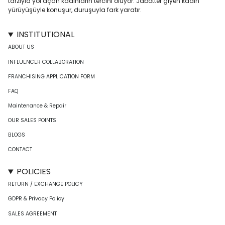
tarzıyla yol açan kadınların tercihi oluyor. Jabotter giyen kadın
yürüyüşüyle konuşur, duruşuyla fark yaratır.
INSTITUTIONAL
ABOUT US
INFLUENCER COLLABORATION
FRANCHISING APPLICATION FORM
FAQ
Maintenance & Repair
OUR SALES POINTS
BLOGS
CONTACT
POLICIES
RETURN / EXCHANGE POLICY
GDPR & Privacy Policy
SALES AGREEMENT