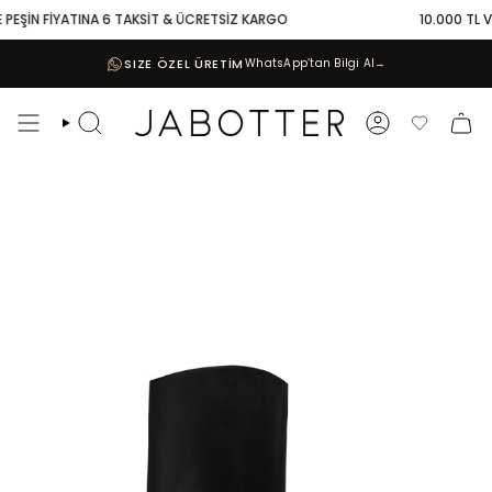
Skip
 PEŞİN FİYATINA 6 TAKSİT & ÜCRETSİZ KARGO
10.000 TL VE
to
content
SIZE ÖZEL ÜRETİM
WhatsApp’tan Bilgi Al
→
Search
Account
Favoriler