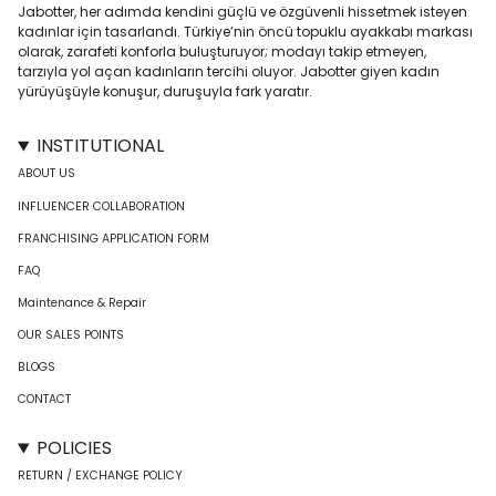
Jabotter, her adımda kendini güçlü ve özgüvenli hissetmek isteyen
kadınlar için tasarlandı. Türkiye’nin öncü topuklu ayakkabı markası
olarak, zarafeti konforla buluşturuyor; modayı takip etmeyen,
tarzıyla yol açan kadınların tercihi oluyor. Jabotter giyen kadın
yürüyüşüyle konuşur, duruşuyla fark yaratır.
INSTITUTIONAL
ABOUT US
INFLUENCER COLLABORATION
FRANCHISING APPLICATION FORM
FAQ
Maintenance & Repair
OUR SALES POINTS
BLOGS
CONTACT
POLICIES
RETURN / EXCHANGE POLICY