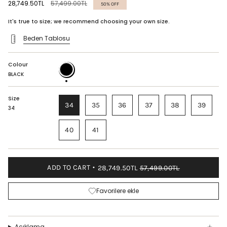
Regular
28,749.50TL
57,499.00TL
50%
OFF
price
It's true to size; we recommend choosing your own size.
Beden Tablosu
Colour
BLACK
BLACK
Size
34
35
36
37
38
39
34
40
41
ADD TO CART
28,749.50TL
57,499.00TL
Favorilere ekle
Açıklama