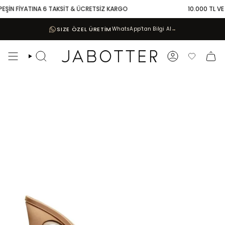
Skip
EŞİN FİYATINA 6 TAKSİT & ÜCRETSİZ KARGO
10.000 TL VE Ü
to
content
SIZE ÖZEL ÜRETİM
WhatsApp’tan Bilgi Al
→
Search
Account
Favoriler