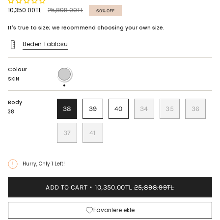
Regular
10,350.00TL
25,898.99TL
60%
OFF
price
It's true to size; we recommend choosing your own size.
Beden Tablosu
Colour
SKIN
SKIN
Body
38
39
40
34
35
36
38
37
41
Hurry, Only
1
Left!
ADD TO CART
10,350.00TL
25,898.99TL
Favorilere ekle