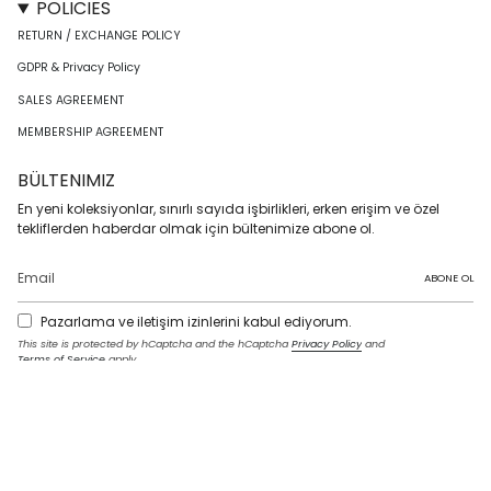
POLICIES
RETURN / EXCHANGE POLICY
GDPR & Privacy Policy
SALES AGREEMENT
MEMBERSHIP AGREEMENT
BÜLTENIMIZ
En yeni koleksiyonlar, sınırlı sayıda işbirlikleri, erken erişim ve özel
tekliflerden haberdar olmak için bültenimize abone ol.
ABONE OL
Pazarlama ve iletişim izinlerini kabul ediyorum.
This site is protected by hCaptcha and the hCaptcha
Privacy Policy
and
Terms of Service
apply.
I
F
T
T
P
Y
L
n
a
w
i
i
o
i
s
c
i
k
n
u
n
t
e
t
T
t
T
k
LANGUAGE
a
b
t
o
e
u
e