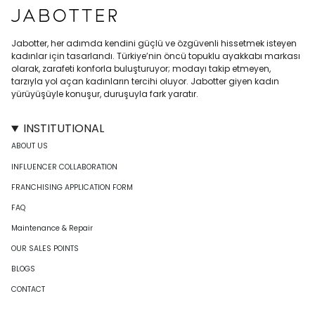
Jabotter, her adımda kendini güçlü ve özgüvenli hissetmek isteyen
kadınlar için tasarlandı. Türkiye’nin öncü topuklu ayakkabı markası
olarak, zarafeti konforla buluşturuyor; modayı takip etmeyen,
tarzıyla yol açan kadınların tercihi oluyor. Jabotter giyen kadın
yürüyüşüyle konuşur, duruşuyla fark yaratır.
INSTITUTIONAL
ABOUT US
INFLUENCER COLLABORATION
FRANCHISING APPLICATION FORM
FAQ
Maintenance & Repair
OUR SALES POINTS
BLOGS
CONTACT