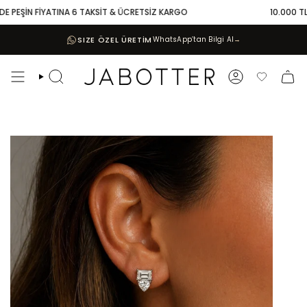
Skip
 PEŞİN FİYATINA 6 TAKSİT & ÜCRETSİZ KARGO
10.000 TL VE
to
content
SIZE ÖZEL ÜRETİM
WhatsApp’tan Bilgi Al
→
Search
Account
Favoriler