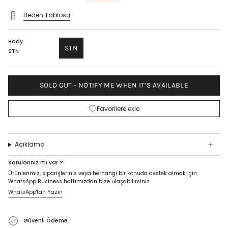
price
Beden Tablosu
Body
STN
STN
SOLD OUT - NOTIFY ME WHEN IT’S AVAILABLE
Favorilere ekle
Açıklama
Sorularınız mı var ?
Ürünlerimiz, siparişleriniz veya herhangi bir konuda destek almak için
WhatsApp Business hattımızdan bize ulaşabilirsiniz.
WhatsApp'tan Yazın
Güvenli Ödeme