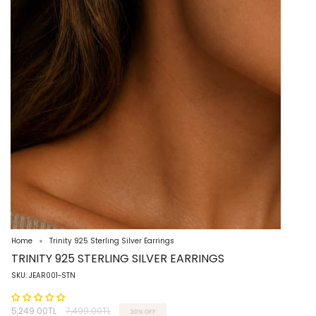
Home
Trinity 925 Sterling Silver Earrings
TRINITY 925 STERLING SILVER EARRINGS
SKU: JEAR001-STN
Regular
5,249.00TL
7,499.00TL
30%
OFF