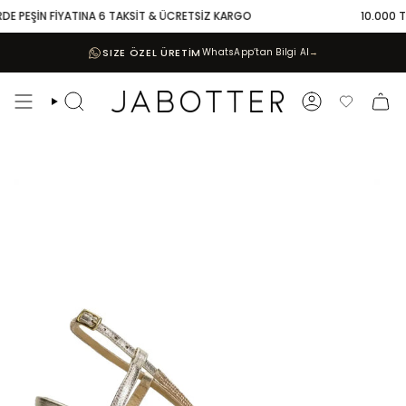
Skip
DE PEŞİN FİYATINA 6 TAKSİT & ÜCRETSİZ KARGO
10.000 TL 
to
content
SIZE ÖZEL ÜRETİM
WhatsApp’tan Bilgi Al
→
Search
Account
Favoriler