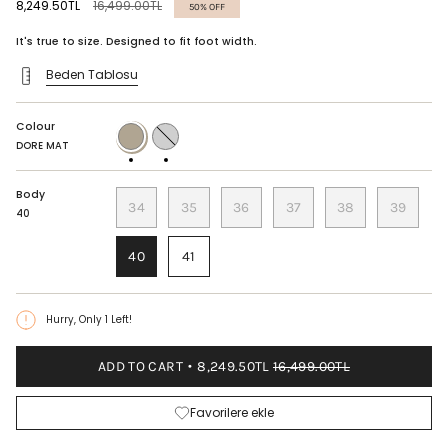
Regular
8,249.50TL
16,499.00TL
50%
OFF
price
It's true to size. Designed to fit foot width.
Beden Tablosu
Colour
DORE
LAME
MAT
MAT
DORE MAT
Body
34
35
36
37
38
39
40
40
41
Hurry, Only
1
Left!
ADD TO CART
8,249.50TL
16,499.00TL
Favorilere ekle