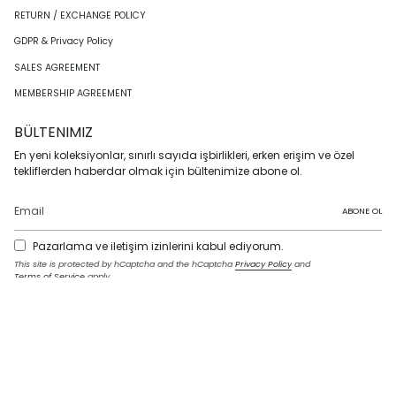
RETURN / EXCHANGE POLICY
GDPR & Privacy Policy
SALES AGREEMENT
MEMBERSHIP AGREEMENT
BÜLTENIMIZ
En yeni koleksiyonlar, sınırlı sayıda işbirlikleri, erken erişim ve özel
tekliflerden haberdar olmak için bültenimize abone ol.
ABONE OL
Pazarlama ve iletişim izinlerini kabul ediyorum.
This site is protected by hCaptcha and the hCaptcha
Privacy Policy
and
Terms of Service
apply.
I
F
T
T
P
Y
L
n
a
w
i
i
o
i
s
c
i
k
n
u
n
t
e
t
T
t
T
k
LANGUAGE
a
b
t
o
e
u
e
g
o
e
k
r
b
d
English