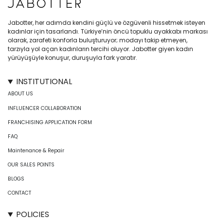
Jabotter, her adımda kendini güçlü ve özgüvenli hissetmek isteyen
kadınlar için tasarlandı. Türkiye’nin öncü topuklu ayakkabı markası
olarak, zarafeti konforla buluşturuyor; modayı takip etmeyen,
tarzıyla yol açan kadınların tercihi oluyor. Jabotter giyen kadın
yürüyüşüyle konuşur, duruşuyla fark yaratır.
INSTITUTIONAL
ABOUT US
INFLUENCER COLLABORATION
FRANCHISING APPLICATION FORM
FAQ
Maintenance & Repair
OUR SALES POINTS
BLOGS
CONTACT
POLICIES