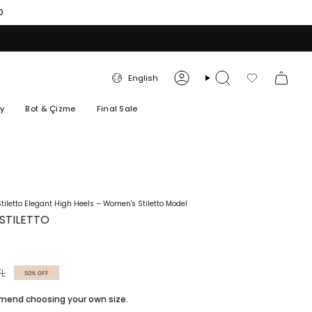
O
LANGUAGE
English
Account
Search
Favorilerim
ry
Bot & Çizme
Final Sale
iletto Elegant High Heels – Women's Stiletto Model
STILETTO
TL
50%
OFF
ommend choosing your own size.