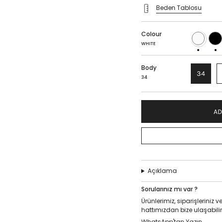
Beden Tablosu
Colour
WHITE
BLAC
WHITE
Body
34
34
AD
Açıklama
Sorularınız mı var ?
Ürünlerimiz, siparişlerini
hattımızdan bize ulaşabilir
WhatsApp'tan Yazın