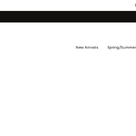
Skip
to
content
New Arrivals
Spring/Summer