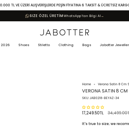
10.000 TL VE ÜZERİ ALIŞVERİŞLERDE PEŞİN FİYATINA 6 TAKSİT & ÜCRETSİZ KARG
SIZE ÖZEL ÜRETİM
WhatsApp’tan Bilgi Al
→
 2026
Shoes
Stiletto
Clothing
Bags
Jabotter Jewelle
Home
Verona Satin 8 Cm St
VERONA SATIN 8 CM 
SKU: JAB0218-BEYAZ-34
Regular
17,249.50TL
34,499.00
price
It's true to size; we rec