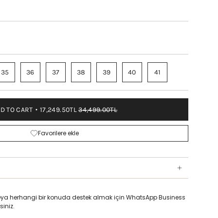
K
35
36
37
38
39
40
41
D TO CART
17,249.50TL
34,499.00TL
Favorilere ekle
z veya herhangi bir konuda destek almak için WhatsApp Business
siniz.