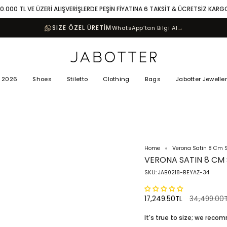
10.000 TL VE ÜZERİ ALIŞVERİŞLERDE PEŞİN FİYATINA 6 TAKSİT & ÜCRETSİZ KARG
SIZE ÖZEL ÜRETİM
WhatsApp’tan Bilgi Al
→
 2026
Shoes
Stiletto
Clothing
Bags
Jabotter Jewelle
Home
Verona Satin 8 Cm St
VERONA SATIN 8 CM 
SKU: JAB0218-BEYAZ-34
Regular
17,249.50TL
34,499.00
price
It's true to size; we rec