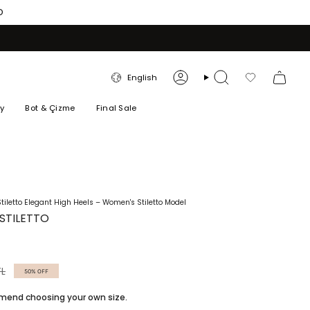
O
LANGUAGE
English
Account
Search
Favorilerim
ry
Bot & Çizme
Final Sale
iletto Elegant High Heels – Women's Stiletto Model
STILETTO
TL
50%
OFF
ommend choosing your own size.