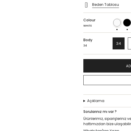
Beden Tablosu
Colour
WHITE
BLAC
WHITE
Body
34
34
AD
Açıklama
Sorularınız mı var ?
Ürünlerimiz, siparişlerini
hattımızdan bize ulaşabilir
WhatsApp'tan Yazın