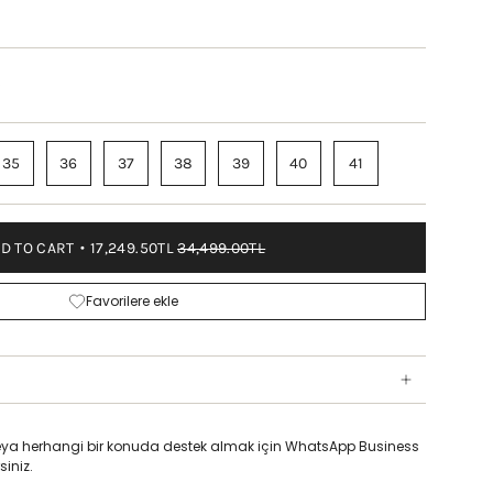
K
35
36
37
38
39
40
41
D TO CART
17,249.50TL
34,499.00TL
Favorilere ekle
z veya herhangi bir konuda destek almak için WhatsApp Business
siniz.