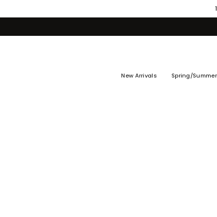
Skip
to
content
New Arrivals
Spring/Summer