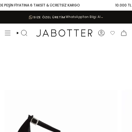
Skip
E PEŞİN FİYATINA 6 TAKSİT & ÜCRETSİZ KARGO
10.000 TL V
to
content
SIZE ÖZEL ÜRETİM
WhatsApp’tan Bilgi Al
→
Search
Account
Favoriler