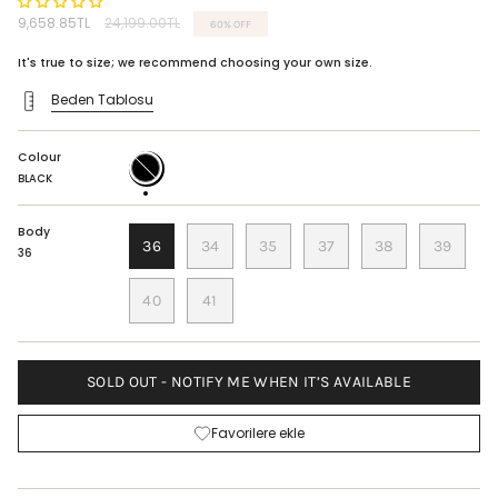
Regular
9,658.85TL
24,199.00TL
60%
OFF
price
It's true to size; we recommend choosing your own size.
Beden Tablosu
Colour
BLACK
BLACK
Body
36
34
35
37
38
39
36
40
41
SOLD OUT - NOTIFY ME WHEN IT’S AVAILABLE
Favorilere ekle