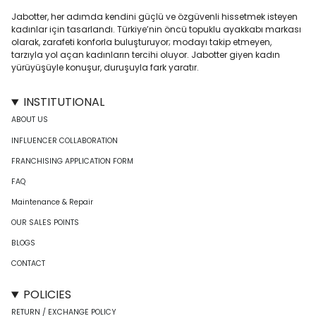
Jabotter, her adımda kendini güçlü ve özgüvenli hissetmek isteyen
kadınlar için tasarlandı. Türkiye’nin öncü topuklu ayakkabı markası
olarak, zarafeti konforla buluşturuyor; modayı takip etmeyen,
tarzıyla yol açan kadınların tercihi oluyor. Jabotter giyen kadın
yürüyüşüyle konuşur, duruşuyla fark yaratır.
INSTITUTIONAL
ABOUT US
INFLUENCER COLLABORATION
FRANCHISING APPLICATION FORM
FAQ
Maintenance & Repair
OUR SALES POINTS
BLOGS
CONTACT
POLICIES
RETURN / EXCHANGE POLICY