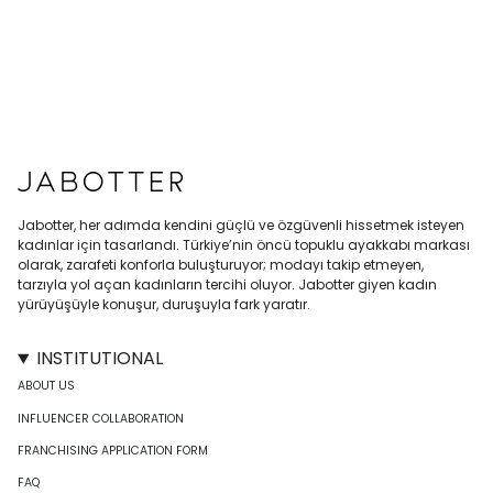
Jabotter, her adımda kendini güçlü ve özgüvenli hissetmek isteyen
kadınlar için tasarlandı. Türkiye’nin öncü topuklu ayakkabı markası
olarak, zarafeti konforla buluşturuyor; modayı takip etmeyen,
tarzıyla yol açan kadınların tercihi oluyor. Jabotter giyen kadın
yürüyüşüyle konuşur, duruşuyla fark yaratır.
INSTITUTIONAL
ABOUT US
INFLUENCER COLLABORATION
FRANCHISING APPLICATION FORM
FAQ