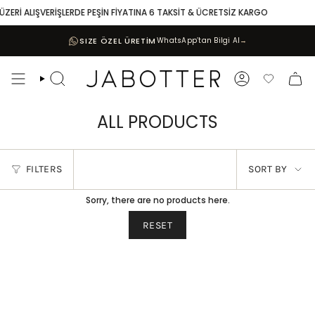
Skip
ÜZERİ ALIŞVERİŞLERDE PEŞİN FİYATINA 6 TAKSİT & ÜCRETSİZ KARGO
to
content
SIZE ÖZEL ÜRETİM
WhatsApp’tan Bilgi Al
→
Search
Account
Favoriler
ALL PRODUCTS
SORT
FILTERS
SORT BY
BY
Sorry, there are no products here.
RESET